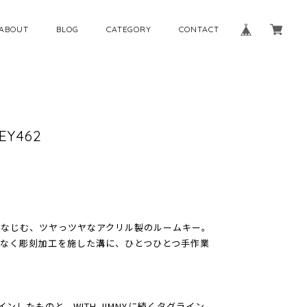
ABOUT
BLOG
CATEGORY
CONTACT
EY462
になじむ、ツヤっツヤなアクリル製のルームキー。
なく彫刻加工を施した溝に、ひとつひとつ手作業
ザインしたものと、WITH JIMNYに続くタグライン