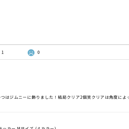
1
0
一つはジムニーに飾りました！結局クリア2個笑クリアは角度によ
ステッカー Mサイズ (４カラー)