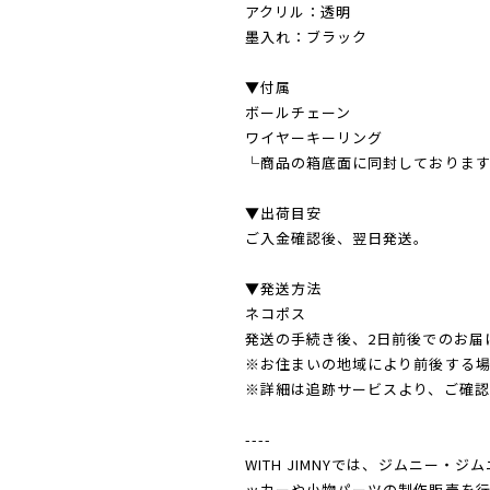
アクリル：透明
墨入れ：ブラック
▼付属
ボールチェーン
ワイヤーキーリング
└商品の箱底面に同封しております
▼出荷目安
ご入金確認後、翌日発送。
▼発送方法
ネコポス
発送の手続き後、2日前後でのお届
※お住まいの地域により前後する場
※詳細は追跡サービスより、ご確認
----
WITH JIMNYでは、ジムニー
ッカーや小物パーツの制作販売を行