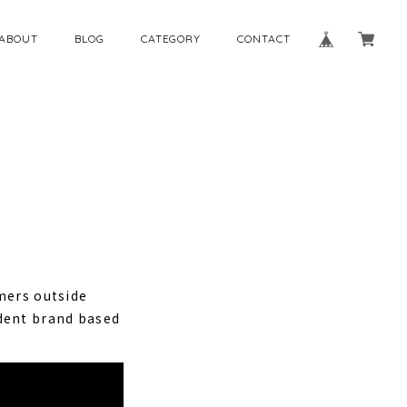
ABOUT
BLOG
CATEGORY
CONTACT
mers outside
dent brand based