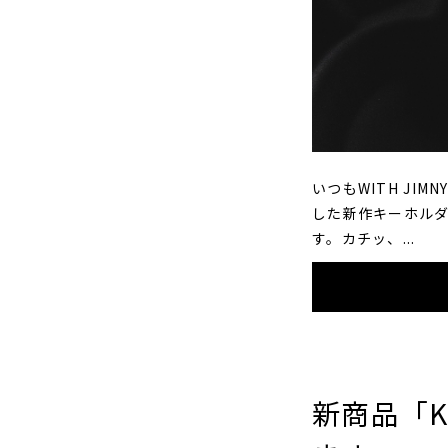
いつもWITH J
した新作キーホルダー 
す。カチッ、...
新商品「KA