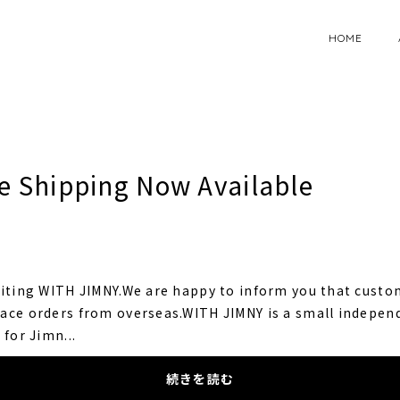
HOME
e Shipping Now Available
siting WITH JIMNY.We are happy to inform you that custo
ace orders from overseas.WITH JIMNY is a small indepen
 for Jimn...
続きを読む