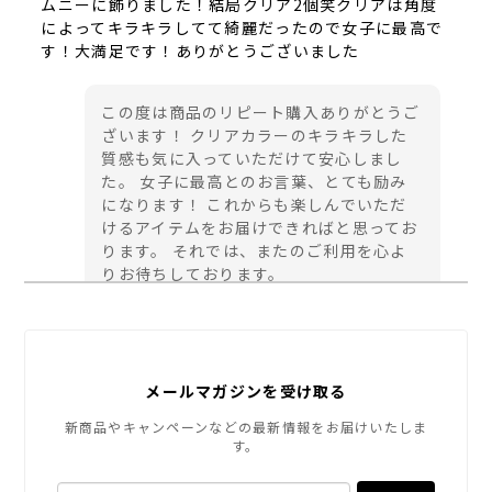
ムニーに飾りました！結局クリア2個笑クリアは角度
によってキラキラしてて綺麗だったので女子に最高で
す！大満足です！ありがとうございました
この度は商品のリピート購入ありがとうご
ざいます！ クリアカラーのキラキラした
質感も気に入っていただけて安心しまし
た。 女子に最高とのお言葉、とても励み
になります！ これからも楽しんでいただ
けるアイテムをお届けできればと思ってお
ります。 それでは、またのご利用を心よ
りお待ちしております。
SYMBOL LOGO カッティングステッカー Mサイズ (４カラー)
メールマガジンを受け取る
ダークグレー
2026/08/02
新商品やキャンペーンなどの最新情報をお届けいたしま
す。
ロゴデザインのセンスがとてもよく、気に入りました